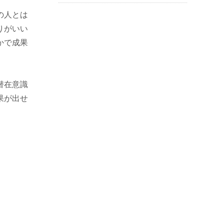
の人とは
りがいい
かで成果
潜在意識
果が出せ