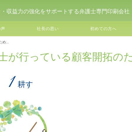
力・収益力の強化をサポートする弁護士専門印刷会社
の声
社長の思い
初めての方へ
...
士が行っている顧客開拓の
耕す