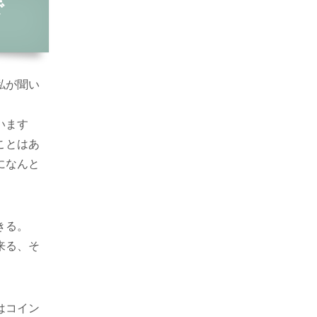
で
私が聞い
います
ことはあ
になんと
きる。
来る、そ
はコイン